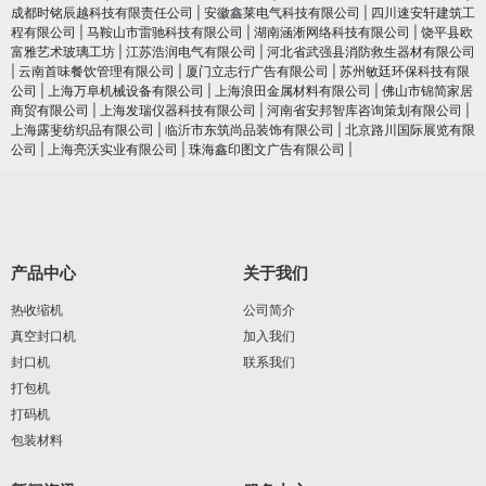
成都时铭辰越科技有限责任公司
|
安徽鑫莱电气科技有限公司
|
四川速安轩建筑工
程有限公司
|
马鞍山市雷驰科技有限公司
|
湖南涵淅网络科技有限公司
|
饶平县欧
富雅艺术玻璃工坊
|
江苏浩润电⽓有限公司
|
河北省武强县消防救生器材有限公司
|
云南首味餐饮管理有限公司
|
厦门立志行广告有限公司
|
苏州敏廷环保科技有限
公司
|
上海万阜机械设备有限公司
|
上海浪田金属材料有限公司
|
佛山市锦简家居
商贸有限公司
|
上海发瑞仪器科技有限公司
|
河南省安邦智库咨询策划有限公司
|
上海露斐纺织品有限公司
|
临沂市东筑尚品装饰有限公司
|
北京路川国际展览有限
公司
|
上海亮沃实业有限公司
|
珠海鑫印图文广告有限公司
|
产品中心
关于我们
热收缩机
公司简介
真空封口机
加入我们
封口机
联系我们
打包机
打码机
包装材料