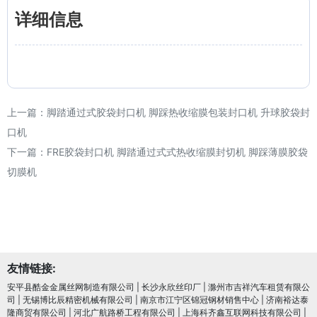
详细信息
上一篇：
脚踏通过式胶袋封口机 脚踩热收缩膜包装封口机 升球胶袋封
口机
下一篇：
FRE胶袋封口机 脚踏通过式式热收缩膜封切机 脚踩薄膜胶袋
切膜机
友情链接:
安平县酷金金属丝网制造有限公司
|
长沙永欣丝印厂
|
滁州市吉祥汽车租赁有限公
司
|
无锡博比辰精密机械有限公司
|
南京市江宁区锦冠钢材销售中心
|
济南裕达泰
隆商贸有限公司
|
河北广航路桥工程有限公司
|
上海科齐鑫互联网科技有限公司
|