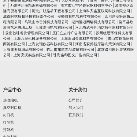
司
|
无锡博比辰精密机械有限公司
|
南京市江宁区锦冠钢材销售中心
|
济南裕达泰
隆商贸有限公司
|
河北广航路桥工程有限公司
|
上海科齐鑫互联网科技有限公司
|
成都时铭辰越科技有限责任公司
|
安徽鑫莱电气科技有限公司
|
四川速安轩建筑工
程有限公司
|
马鞍山市雷驰科技有限公司
|
湖南涵淅网络科技有限公司
|
饶平县欧
富雅艺术玻璃工坊
|
江苏浩润电⽓有限公司
|
河北省武强县消防救生器材有限公司
|
云南首味餐饮管理有限公司
|
厦门立志行广告有限公司
|
苏州敏廷环保科技有限
公司
|
上海万阜机械设备有限公司
|
上海浪田金属材料有限公司
|
佛山市锦简家居
商贸有限公司
|
上海发瑞仪器科技有限公司
|
河南省安邦智库咨询策划有限公司
|
上海露斐纺织品有限公司
|
临沂市东筑尚品装饰有限公司
|
北京路川国际展览有限
公司
|
上海亮沃实业有限公司
|
珠海鑫印图文广告有限公司
|
产品中心
关于我们
热收缩机
公司简介
真空封口机
加入我们
封口机
联系我们
打包机
打码机
包装材料