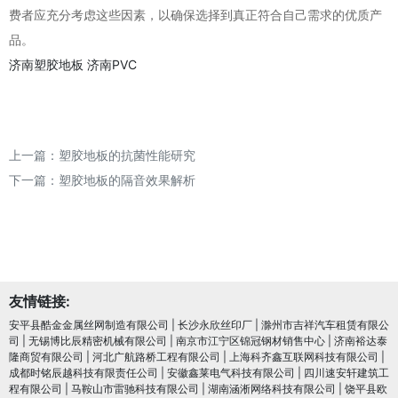
费者应充分考虑这些因素，以确保选择到真正符合自己需求的优质产
品。
济南塑胶地板
济南PVC
上一篇：
塑胶地板的抗菌性能研究
下一篇：
塑胶地板的隔音效果解析
友情链接:
安平县酷金金属丝网制造有限公司
|
长沙永欣丝印厂
|
滁州市吉祥汽车租赁有限公
司
|
无锡博比辰精密机械有限公司
|
南京市江宁区锦冠钢材销售中心
|
济南裕达泰
隆商贸有限公司
|
河北广航路桥工程有限公司
|
上海科齐鑫互联网科技有限公司
|
成都时铭辰越科技有限责任公司
|
安徽鑫莱电气科技有限公司
|
四川速安轩建筑工
程有限公司
|
马鞍山市雷驰科技有限公司
|
湖南涵淅网络科技有限公司
|
饶平县欧