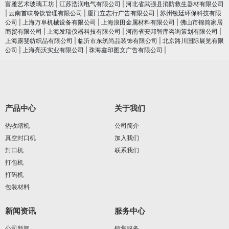
富雅艺术玻璃工坊
|
江苏浩润电⽓有限公司
|
河北省武强县消防救生器材有限公司
|
云南首味餐饮管理有限公司
|
厦门立志行广告有限公司
|
苏州敏廷环保科技有限
公司
|
上海万阜机械设备有限公司
|
上海浪田金属材料有限公司
|
佛山市锦简家居
商贸有限公司
|
上海发瑞仪器科技有限公司
|
河南省安邦智库咨询策划有限公司
|
上海露斐纺织品有限公司
|
临沂市东筑尚品装饰有限公司
|
北京路川国际展览有限
公司
|
上海亮沃实业有限公司
|
珠海鑫印图文广告有限公司
|
产品中心
关于我们
热收缩机
公司简介
真空封口机
加入我们
封口机
联系我们
打包机
打码机
包装材料
新闻资讯
服务中心
公司新闻
销售服务