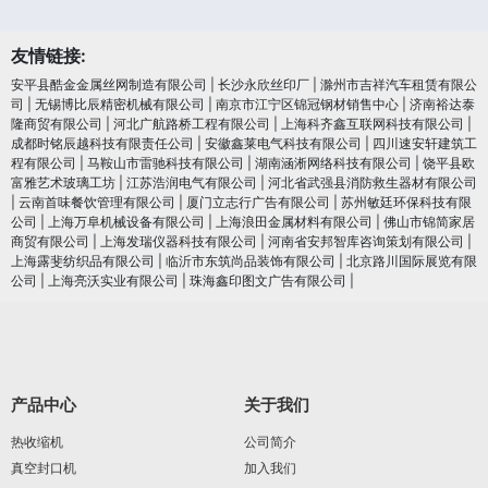
友情链接:
安平县酷金金属丝网制造有限公司
|
长沙永欣丝印厂
|
滁州市吉祥汽车租赁有限公
司
|
无锡博比辰精密机械有限公司
|
南京市江宁区锦冠钢材销售中心
|
济南裕达泰
隆商贸有限公司
|
河北广航路桥工程有限公司
|
上海科齐鑫互联网科技有限公司
|
成都时铭辰越科技有限责任公司
|
安徽鑫莱电气科技有限公司
|
四川速安轩建筑工
程有限公司
|
马鞍山市雷驰科技有限公司
|
湖南涵淅网络科技有限公司
|
饶平县欧
富雅艺术玻璃工坊
|
江苏浩润电⽓有限公司
|
河北省武强县消防救生器材有限公司
|
云南首味餐饮管理有限公司
|
厦门立志行广告有限公司
|
苏州敏廷环保科技有限
公司
|
上海万阜机械设备有限公司
|
上海浪田金属材料有限公司
|
佛山市锦简家居
商贸有限公司
|
上海发瑞仪器科技有限公司
|
河南省安邦智库咨询策划有限公司
|
上海露斐纺织品有限公司
|
临沂市东筑尚品装饰有限公司
|
北京路川国际展览有限
公司
|
上海亮沃实业有限公司
|
珠海鑫印图文广告有限公司
|
产品中心
关于我们
热收缩机
公司简介
真空封口机
加入我们